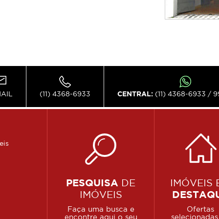
MAIL
(11) 4368-6933
CENTRAL:
(11) 4368-6933 / 
eis
PESQUISA
DE
IMÓVEIS 
IMÓVEIS
DESTAQ
Faça uma busca e
Ofertas
encontre aqui o seu
selecionadas