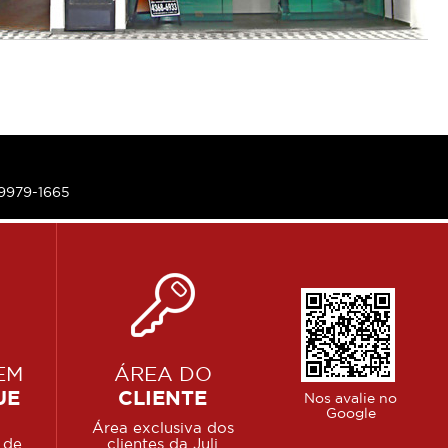
99979-1665
EM
ÁREA DO
UE
CLIENTE
Nos avalie no
Google
Área exclusiva dos
 de
clientes da Juli