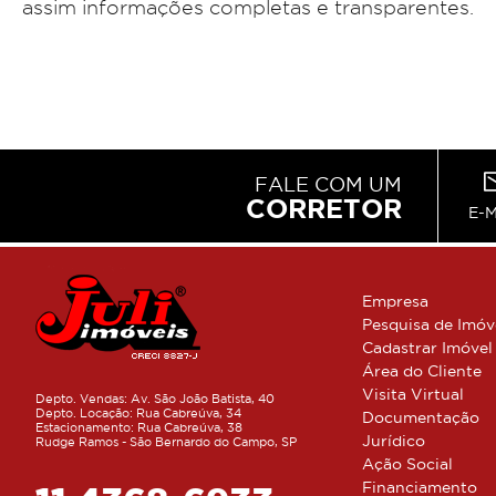
assim informações completas e transparentes.
FALE COM UM
CORRETOR
E-
Empresa
Pesquisa de Imóv
Cadastrar Imóvel
Área do Cliente
Visita Virtual
Depto. Vendas: Av. São João Batista, 40
Depto. Locação: Rua Cabreúva, 34
Documentação
Estacionamento: Rua Cabreúva, 38
Jurídico
Rudge Ramos - São Bernardo do Campo, SP
Ação Social
Financiamento